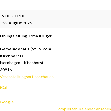
Wirbelsäulengymnastik
9:00
–
10:00
Damen/Herren
26. August 2025
Übungsleitung: Irma Krüger
Gemeindehaus (St. Nikolai,
Kirchhorst)
Isernhagen - Kirchhorst
,
30916
Veranstaltungsort anschauen
iCal
Google
Kompletten Kalender ansehen