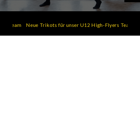
Neue Trikots für unser U12 High-Flyers Team
Neue Tr