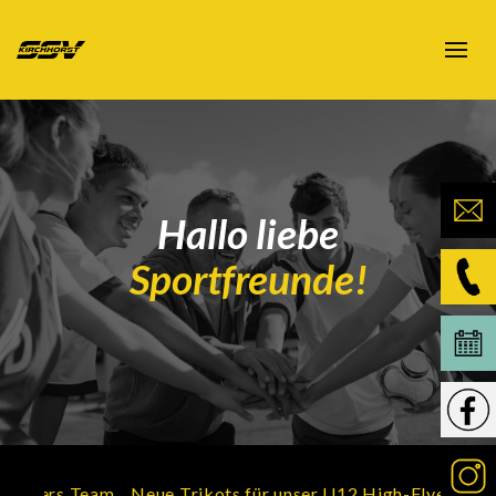
Hallo liebe
Sportfreunde!
yers Team
Neue Trikots für unser U12 High-Flyers Team