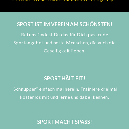
SPORT IST IM VEREIN AM SCHÖNSTEN!
Bei uns findest Du das für Dich passende
Sportangebot und nette Menschen, die auch die
Geselligkeit lieben.
SPORT HÄLT FIT!
„Schnupper” einfach mal herein. Trainiere dreimal
kostenlos mit und lerne uns dabei kennen.
SPORT MACHT SPASS!