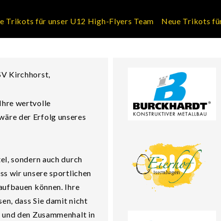
 für unser U12 High-Flyers Team
Neue Trikots für unser U
SV Kirchhorst,
Ihre wertvolle
wäre der Erfolg unseres
el, sondern auch durch
ss wir unsere sportlichen
 aufbauen können. Ihre
en, dass Sie damit nicht
r und den Zusammenhalt in