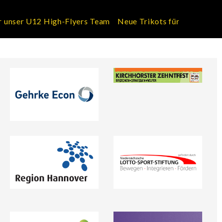
12 High-Flyers Team
Neue Trikots für unser U12 High-Fly