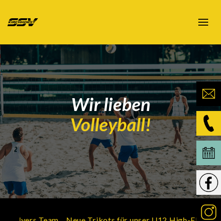
Wir lieben
Volleyball!
h-Flyers Team
Neue Trikots für unser U12 High-Flyers Tea