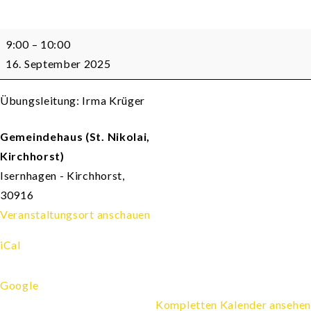
Wirbelsäulengymnastik
9:00
–
10:00
Damen/Herren
16. September 2025
Übungsleitung: Irma Krüger
Gemeindehaus (St. Nikolai,
Kirchhorst)
Isernhagen - Kirchhorst
,
30916
Veranstaltungsort anschauen
iCal
Google
Kompletten Kalender ansehen