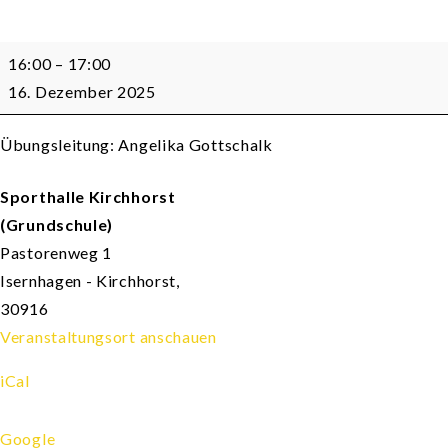
Kinderturnen
16:00
–
17:00
2
16. Dezember 2025
bis
3
Übungsleitung: Angelika Gottschalk
Jahre
Sporthalle Kirchhorst
(Grundschule)
Pastorenweg 1
Isernhagen - Kirchhorst
,
30916
Veranstaltungsort anschauen
iCal
Google